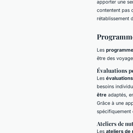
apporter une se
contentent pas d
rétablissement d
Programmes
Les
programmes
être des voyageu
Évaluations p
Les
évaluation
besoins individ
être
adaptés, en
Grâce à une app
spécifiquement c
Ateliers de nu
Les
ateliers de 