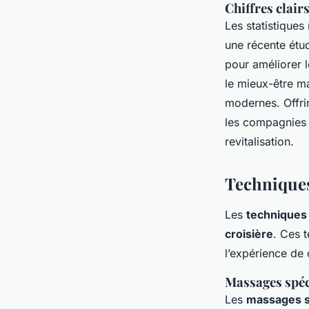
Chiffres clair
Les statistiques
une récente étu
pour améliorer 
le mieux-être ma
modernes. Offri
les compagnies 
revitalisation.
Techniques
Les
techniques 
croisière
. Ces 
l’expérience de
Massages spéc
Les
massages s