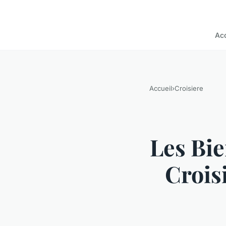
Acc
Accueil
›
Croisiere
Les Bie
Crois