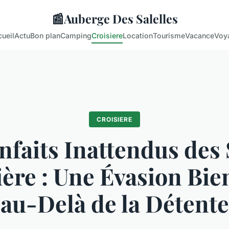
📰
Auberge Des Salelles
ueil
Actu
Bon plan
Camping
Croisiere
Location
Tourisme
Vacance
Voy
CROISIERE
nfaits Inattendus des
ière : Une Évasion Bie
au-Delà de la Détente