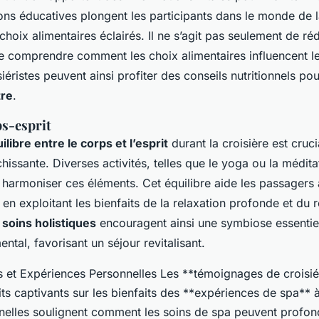
ns éducatives plongent les participants dans le monde de la 
choix alimentaires éclairés. Il ne s’agit pas seulement de réd
de comprendre comment les choix alimentaires influencent le
siéristes peuvent ainsi profiter des conseils nutritionnels po
tre
.
ps-esprit
ilibre entre le corps et l’esprit
durant la croisière est cruc
hissante. Diverses activités, telles que le yoga ou la médita
harmoniser ces éléments. Cet équilibre aide les passagers 
, en exploitant les bienfaits de la relaxation profonde et du 
e
soins holistiques
encouragent ainsi une symbiose essentiel
ental, favorisant un séjour revitalisant.
et Expériences Personnelles Les **témoignages de croisiér
ts captivants sur les bienfaits des **expériences de spa** 
nnelles soulignent comment les soins de spa peuvent profon