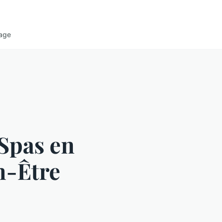
age
 Spas en
n-Être