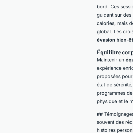
bord. Ces sessio
guidant sur des 
calories, mais 
global. Les croi
évasion bien-ê
Équilibre cor
Maintenir un
équ
expérience enric
proposées pour 
état de sérénité
programmes d
physique et le m
## Témoignages 
souvent des réci
histoires perso