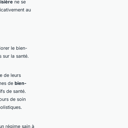
isière
ne se
ficativement au
rer le bien-
 sur la santé.
e de leurs
mmes de
bien-
fs de santé.
ours de soin
olistiques.
un régime sain à