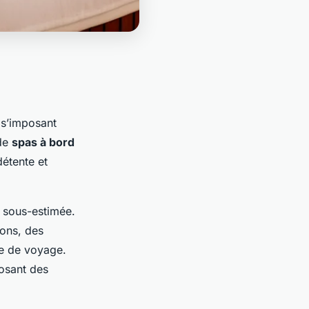
 s’imposant
 de
spas à bord
détente et
 sous-estimée.
zons, des
ce de voyage.
osant des