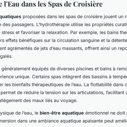
e l’Eau dans les Spas de Croisière
aquatiques
proposées dans les spas de croisière jouent un rô
e des passagers. L’hydrothérapie utilise les propriétés curat
 stress et favoriser la relaxation. Par exemple, les bains t
rs effets bénéfiques sur la circulation sanguine et la détent
nt agrémentés de jets d’eau massants, offrent ainsi un rep
galés.
t généralement équipés de diverses piscines et bains à rem
rience unique. Certains spas intègrent des bassins à tempér
r les bienfaits thérapeutiques de l’eau. La flottabilité dans 
ermet de réduire la tension sur les articulations, facilitant 
allègement des maux liés au voyage.
ysique de l’eau, le
bien-être aquatique
émotionnel ne doit 
mersion dans une ambiance aquatique apaisante peut amélio