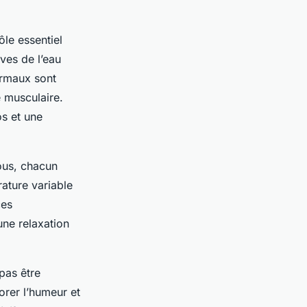
le essentiel
ives de l’eau
hermaux sont
e musculaire.
os et une
ous, chacun
ature variable
ces
une relaxation
pas être
rer l’humeur et