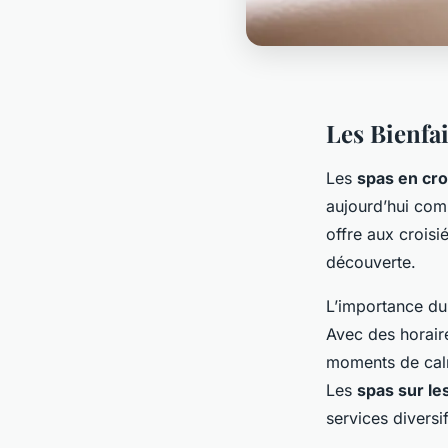
Les Bienfai
Les
spas en cro
aujourd’hui co
offre aux croisi
découverte.
L’importance d
Avec des horair
moments de calm
Les
spas sur le
services diversi