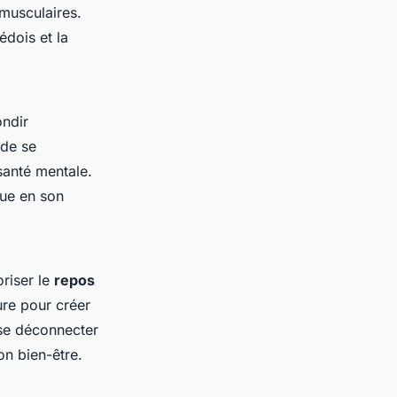
 musculaires.
dois et la
ondir
 de se
 santé mentale.
que en son
riser le
repos
ure pour créer
 se déconnecter
on bien-être.