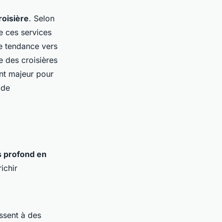
roisière
. Selon
e ces services
e tendance vers
e des croisières
nt majeur pour
 de
 profond en
ichir
ssent à des