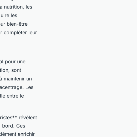
nutrition, les
uire les
ur bien-être
ur compléter leur
ial pour une
tion, sont
à maintenir un
recentrage. Les
le entre le
istes** révèlent
à bord. Ces
dément enrichir